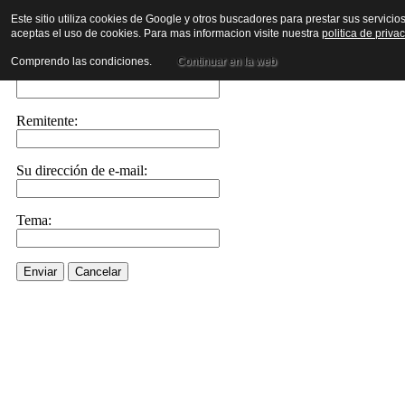
Este sitio utiliza cookies de Google y otros buscadores para prestar sus servicio
aceptas el uso de cookies. Para mas informacion visite nuestra
politica de priva
Enviar este enlace a un amigo por e-mail
Comprendo las condiciones.
Continuar en la web
Enviar e-mail a::
Remitente:
Su dirección de e-mail:
Tema:
Enviar
Cancelar