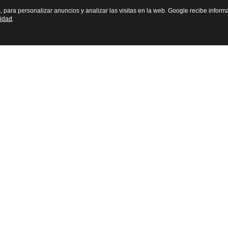
s, para personalizar anuncios y analizar las visitas en la web. Google recibe inform
cidad
.