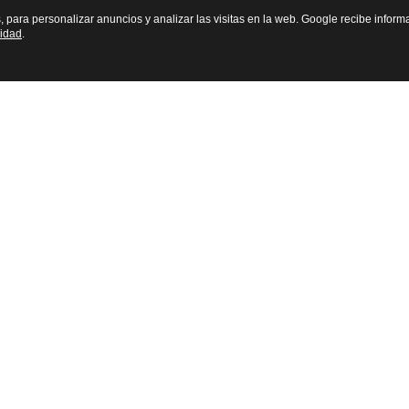
s, para personalizar anuncios y analizar las visitas en la web. Google recibe inform
cidad
.