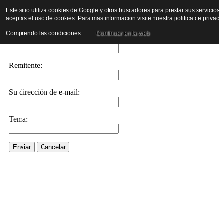
Este sitio utiliza cookies de Google y otros buscadores para prestar sus servicio
aceptas el uso de cookies. Para mas informacion visite nuestra
politica de priva
Enviar este enlace a un amigo por e-mail
Comprendo las condiciones.
Continuar en la web
Enviar e-mail a::
Remitente:
Su dirección de e-mail:
Tema:
Enviar
Cancelar