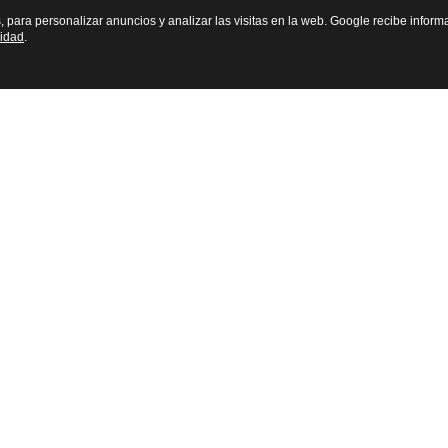
s, para personalizar anuncios y analizar las visitas en la web. Google recibe inform
cidad
.