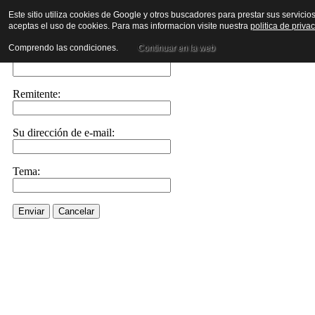
Este sitio utiliza cookies de Google y otros buscadores para prestar sus servicio
aceptas el uso de cookies. Para mas informacion visite nuestra
politica de priva
Enviar este enlace a un amigo por e-mail
Comprendo las condiciones.
Continuar en la web
Enviar e-mail a::
Remitente:
Su dirección de e-mail:
Tema:
Enviar
Cancelar