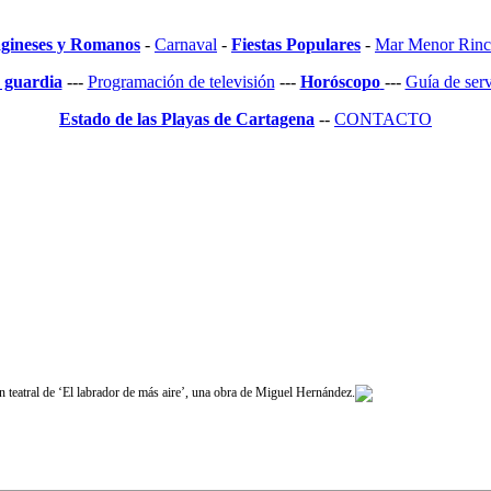
gineses y Romanos
-
Carnaval
-
Fiestas Populares
-
Mar Menor Rinc
 guardia
---
Programación de televisión
---
Horóscopo
---
Guía de se
Estado de las Playas de Cartagena
--
CONTACTO
n teatral de ‘El labrador de más aire’, una obra de Miguel Hernández.