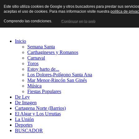
Este sitio utiliza cookies de Google y otros buscadores para prestar sus servicio
aceptas el uso de cookies. Para mas informacion visite nuestra
politica de priva
Comprendo las condiciones.
Continuar en la web
Inicio
Semana Santa
Carthagineses y Romanos
Carnaval
Toros
Estoy harto de...
Los Dolores-Polígono Santa Ana
Mar Menor-Rincón San Ginés
Música
Fiestas Populares
De Ley
De Imagen
Cartagena Norte (Barrios)
El Algar y Los Urrutias
La Unión
Deportes
BUSCADOR