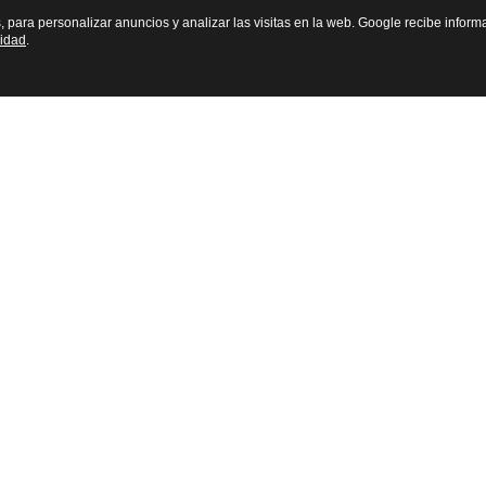
s, para personalizar anuncios y analizar las visitas en la web. Google recibe inform
cidad
.