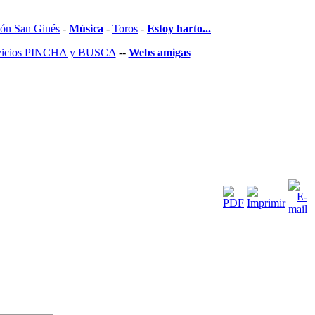
ón San Ginés
-
Música
-
Toros
-
Estoy harto...
rvicios PINCHA y BUSCA
--
Webs amigas